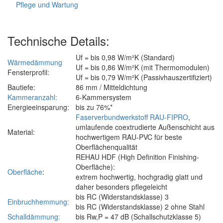
Pflege und Wartung
Technische Details:
U
f
= bis 0,98 W/m²K (Standard)
Wärmedämmung
U
f
= bis 0,86 W/m²K (mit Thermomodulen)
Fensterprofil:
U
f
= bis 0,79 W/m²K (Passivhauszertifiziert)
Bautiefe:
86 mm / Mitteldichtung
Kammer­anzahl:
6-Kammersystem
Energieeinsparung:
bis zu 76%*
Faserverbundwerkstoff RAU-FIPRO
,
umlaufende coextrudierte Außenschicht aus
Material:
hochwertigem RAU-PVC für beste
Oberflächenqualität
REHAU HDF (High Definition Finishing-
Oberfläche):
Oberfläche
:
extrem hochwertig, hochgradig glatt und
daher besonders pflegeleicht
bis RC (Widerstandsklasse) 3
Einbruchhemmung:
bis RC (Widerstandsklasse) 2 ohne Stahl
Schalldämmung:
bis R
w,P
= 47 dB (Schallschutzklasse 5)