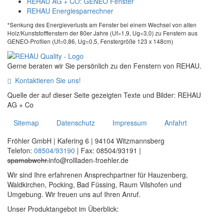
REHAU AG + CO: GENEO Fenster
REHAU Energiesparrechner
*Senkung des Energieverlusts am Fenster bei einem Wechsel von alten
Holz/Kunststofffenstern der 80er Jahre (U
f
=1,9, U
g
=3,0) zu Fenstern aus
GENEO-Profilen (U
f
=0,86, U
g
=0,5, Fenstergröße 123 x 148cm)
Gerne beraten wir Sie persönlich zu den Fenstern von REHAU.
Kontaktieren Sie uns!

Quelle der auf dieser Seite gezeigten Texte und Bilder: REHAU
AG + Co
Sitemap
Datenschutz
Impressum
Anfahrt
Fröhler GmbH | Kafering 6 | 94104 Witzmannsberg
Telefon:
08504/93190
| Fax: 08504/93191 |
spamabwehr.
info@rollladen-froehler.de
Wir sind Ihre erfahrenen Ansprechpartner für Hauzenberg,
Waldkirchen, Pocking, Bad Füssing, Raum Vilshofen und
Umgebung. Wir freuen uns auf Ihren Anruf.
Unser Produktangebot im Überblick: