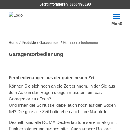
Jetzt informieren:
08504/93190
Toggle
navigat
Menü
/
/
/
Home
Produkte
Garagentore
Garagentorbedienung
Garagentorbedienung
Fernbedienungen aus der guten neuen Zeit.
Können Sie sich noch an die Zeit erinnern, in der Sie aus
dem Auto in den Regen steigen mussten, um das
Garagentor zu öffnen?
Und Ihnen der Schlüssel dabei auch noch auf den Boden
fiel? Die gute alte Zeit hatte eben auch ihre Nachteile.
Deshalb sind alle ROMA Deckenlauftore serienmäßig mit
Funkfernsteuerung ausgestattet. Auch unsere Rolltore