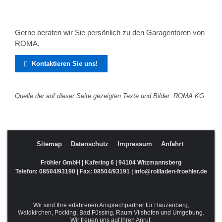
Gerne beraten wir Sie persönlich zu den Garagentoren von
ROMA.
Kontaktieren Sie uns!

Quelle der auf dieser Seite gezeigten Texte und Bilder: ROMA KG
Sitemap
Datenschutz
Impressum
Anfahrt
Fröhler GmbH | Kafering 6 | 94104 Witzmannsberg
Telefon:
08504/93190
| Fax: 08504/93191 |
info@rollladen-froehler.de
Wir sind Ihre erfahrenen Ansprechpartner für Hauzenberg,
Waldkirchen, Pocking, Bad Füssing, Raum Vilshofen und Umgebung.
Wir freuen uns auf Ihren Anruf.