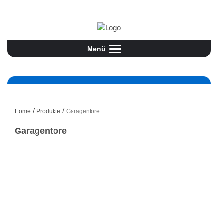
Jetzt informieren:
08504/93190
Menü
Toggle
navigation
/
/
Home
Produkte
Garagentore
Garagentore